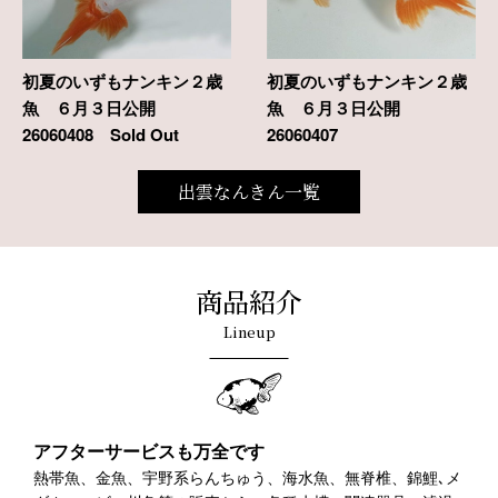
初夏のいずもナンキン２歳
初夏のいずもナンキン２歳
魚 ６月３日公開
魚 ６月３日公開
26060408 Sold Out
26060407
出雲なんきん一覧
商品紹介
Lineup
アフターサービスも万全です
熱帯魚、金魚、宇野系らんちゅう、海水魚、無脊椎、錦鯉､メ