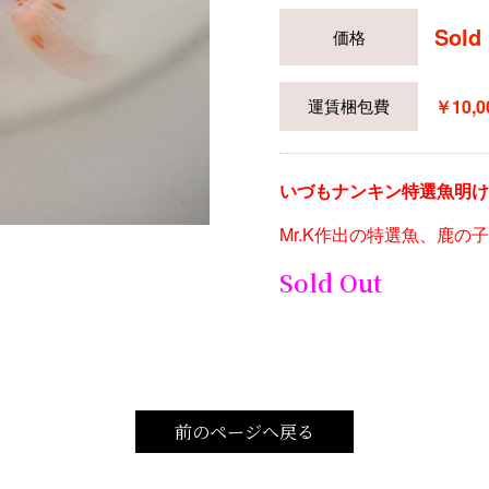
Sold
価格
￥10
運賃
梱包費
いづもナンキン特選魚明け
Mr.K作出の特選魚、鹿の
Sold Out
前のページへ戻る