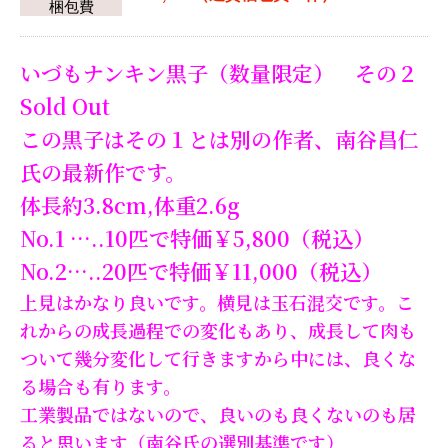
梱包費
いづもナンキン黒子（数量限定） その２
Sold Out
この黒子はその１とは別の作者、南谷昌仁
氏の最新作です。
体長約3.8cm,体重2.6g
No.1 …..
10匹で特価￥5,800（税込）
No.2…..20匹で特価￥11,000（税込）
上見はかなり良いです。横見は
玉石混交です。
こ
れからの成長過程での変化もあり、成長して肉も
ついて幾分変化して行きますから中には、良くな
る場合も有ります。
工業製品ではないので、良いのも良くないのも居
ると思います（南谷氏の選別基準です）