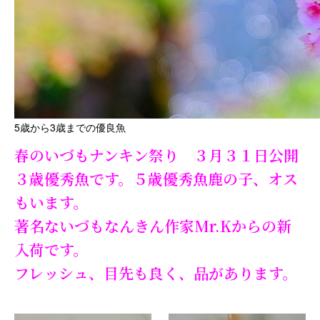
5歳から3歳までの優良魚
春のいづもナンキン祭り ３月３１日公開
３歳優秀魚です。５歳優秀魚鹿の子、オス
もいます。
著名ないづもなんきん作家Mr.Kからの新
入荷です。
フレッシュ、目先も良く、品があります。